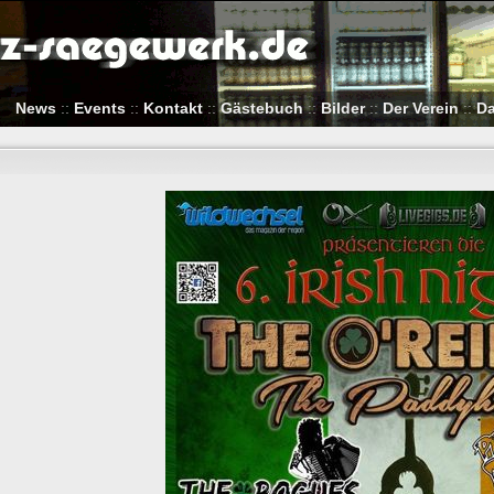
News
::
Events
::
Kontakt
::
Gästebuch
::
Bilder
::
Der Verein
::
Da