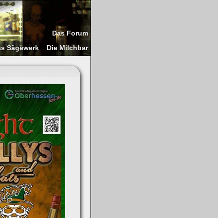
Das Forum
s Sägewerk
::
Die Milchbar